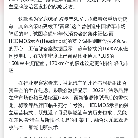
主品牌统治区发起的战略反攻。
这款名为富康06的紧凑型SUV，承载着双重历史使
命：其命名策略延续了“富康”这个曾创造中国轿车市场
神话的IP，试图唤醒90年代消费者的集体记忆;而
HEDMOS示界(Headmost)的英文词根则暗含技术领先
的野心。工信部备案数据显示，该车搭载的160kW永磁
同步电机，在功率密度上已超越比亚迪元PLUS的
150kW主流配置，170km/h的极速设定更剑指年轻化市
场。
在行业观察家看来，神龙汽车的此番布局折射出合
资车企的生存焦虑。乘联会数据显示，2023年法系品牌
在华市场份额已萎缩至0.4%，而新能源转型滞后的雪铁
龙、标致等品牌面临生死存亡考验。HEDMOS示界的独
立运营模式，既规避了母品牌燃油车的历史包袱，又能
在东风-斯特兰蒂斯技术联盟的框架下，融合法系底盘调
校与本土智能电驱技术。