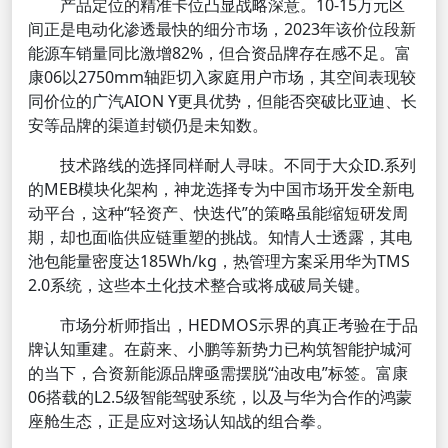
产品定位的精准卡位凸显战略深意。10-15万元区
间正是电动化渗透最快的细分市场，2023年该价位段新
能源车销量同比激增82%，但合资品牌存在感不足。富
康06以2750mm轴距切入家庭用户市场，其空间表现较
同价位的广汽AION Y更具优势，但能否突破比亚迪、长
安等品牌的渠道封锁仍是未知数。
技术路线的选择同样耐人寻味。不同于大众ID.系列
的MEB模块化架构，神龙选择专为中国市场开发全新电
动平台，这种“轻资产、快迭代”的策略虽能缩短研发周
期，却也面临供应链重塑的挑战。知情人士透露，其电
池包能量密度达185Wh/kg，热管理方案采用华为TMS
2.0系统，这些本土化技术整合或将成破局关键。
市场分析师指出，HEDMOS示界的真正考验在于品
牌认知重建。在蔚来、小鹏等新势力已构筑智能护城河
的当下，合资新能源品牌亟需摆脱“油改电”标签。富康
06搭载的L2.5级智能驾驶系统，以及与华为合作的鸿蒙
座舱生态，正是应对这场认知战的组合拳。