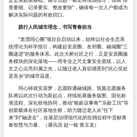
定坚实数据基础。辅导员赵一铭老师现场指导，强调“排
查要细、记录要实、整改要快”，确保每一次入户都成为
解决实际问题的有效切口。
践行人民城市理念，书写青春担当
“老漂同心圈”项目自启动以来，始终以社会生态系
统理论为科学指引，构建起安居圈、友邻圈、融城圈“三
圈递进”的服务体系。此次大桥社区之行，正是安居圈服
务模块的深化落地——用专业之尺丈量安全底线，以人
文之心点亮归属之光，让随迁老人真切感受到“此心安处
是吾乡”的城市温度。
同心铸就安居梦，志愿联通融城路。筑翼志愿服务
队将以此次行动为新起点，持续拓展服务版图、固化标
准流程、深化校地协同，推动“银龄议事角”“乐龄工坊”等
创新载体在社区落地生根，助力随迁老人从“住下
来”到“融进去”，在基层治理现代化的壮阔征程中贡献青
春智慧与力量。（通讯员 赵一铭 黄玉龙）