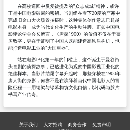
在高校巡回中反复被提及的"众志成城"精神，或许
正是中国电影破局的密钥。当剧组在零下20度的严寒中
完成旧金山大火场景拍摄时，这种集体创作意志已超越
电影本身，成为当代文化生产的生动注脚。正如中国电
影评论学会会长所言，《唐探1900》的价值不仅在于票
房数字，更在于证明了中国人既能建造高铁盾构机，也
能打造电影工业的"大国重器"。
站在电影IP化第十年的门槛上，这个诞生于曼谷街
头喜剧的侦探故事，已然进化为观察中国影视工业化的
绝佳样本。当影片结尾字幕升起时，那些穿梭在1900年
唐人街的身影，何尝不是在演绎着当代中国电影人的冒
险征程——用钢架与绿幕构筑文化自信，以代码与胶片
书写产业传奇。
关于我们
人才招聘
商务合作
免责声明