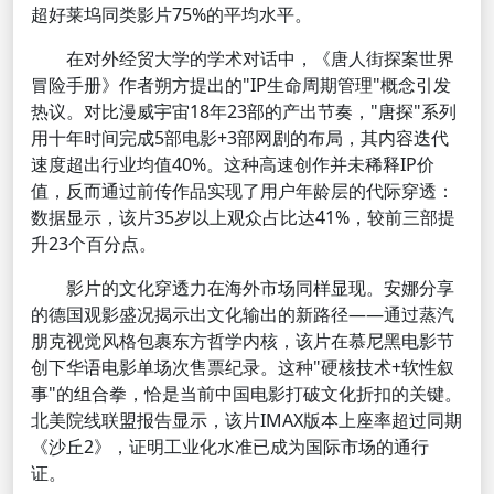
超好莱坞同类影片75%的平均水平。
在对外经贸大学的学术对话中，《唐人街探案世界
冒险手册》作者朔方提出的"IP生命周期管理"概念引发
热议。对比漫威宇宙18年23部的产出节奏，"唐探"系列
用十年时间完成5部电影+3部网剧的布局，其内容迭代
速度超出行业均值40%。这种高速创作并未稀释IP价
值，反而通过前传作品实现了用户年龄层的代际穿透：
数据显示，该片35岁以上观众占比达41%，较前三部提
升23个百分点。
影片的文化穿透力在海外市场同样显现。安娜分享
的德国观影盛况揭示出文化输出的新路径——通过蒸汽
朋克视觉风格包裹东方哲学内核，该片在慕尼黑电影节
创下华语电影单场次售票纪录。这种"硬核技术+软性叙
事"的组合拳，恰是当前中国电影打破文化折扣的关键。
北美院线联盟报告显示，该片IMAX版本上座率超过同期
《沙丘2》，证明工业化水准已成为国际市场的通行
证。