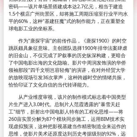
密码——该片单场景搭建成本达2.7亿元，相当于建造
1.5个横店广州街景区，却将施工周期压缩至行业平均水
平的60%，这种"基建狂魔"式的制作能力，正在重塑全
球电影工业的坐标系。
作为"唐探宇宙"的前传作品，《唐探1900》的时空
跳跃颇具象征意味。主创团队选择1900年排华法案肆虐
的旧金山，不仅完成了IP叙事的历史纵深构建，更暗合
了中国电影出海的文化隐喻。影片中周润发饰演的华侨
领袖那段"四千文明岂容轻侮"的演讲，在对外经贸大学
的放映现场引发36次掌声，这种跨越时空的情绪共振，
恰恰印证了文化自信的当代转译能力。
从产业维度审视，该片的制作模式标志着中国类型
片生产进入3.0时代。总制片人范霞透露的"暴雪天赶
工"细节，折射出中国电影人特有的工程化思维——将
260亩实景分解为87个模块同步施工，运用BIM技术实
现虚拟预演，这种把影视基建当作精密制造业来运作的
思维，使影片美术还原度达到历史考据级别的92%，远