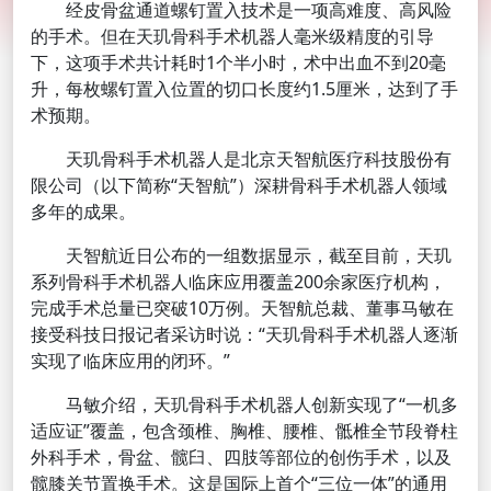
经皮骨盆通道螺钉置入技术是一项高难度、高风险
的手术。但在天玑骨科手术机器人毫米级精度的引导
下，这项手术共计耗时1个半小时，术中出血不到20毫
升，每枚螺钉置入位置的切口长度约1.5厘米，达到了手
术预期。
天玑骨科手术机器人是北京天智航医疗科技股份有
限公司（以下简称“天智航”）深耕骨科手术机器人领域
多年的成果。
天智航近日公布的一组数据显示，截至目前，天玑
系列骨科手术机器人临床应用覆盖200余家医疗机构，
完成手术总量已突破10万例。天智航总裁、董事马敏在
接受科技日报记者采访时说：“天玑骨科手术机器人逐渐
实现了临床应用的闭环。”
马敏介绍，天玑骨科手术机器人创新实现了“一机多
适应证”覆盖，包含颈椎、胸椎、腰椎、骶椎全节段脊柱
外科手术，骨盆、髋臼、四肢等部位的创伤手术，以及
髋膝关节置换手术。这是国际上首个“三位一体”的通用